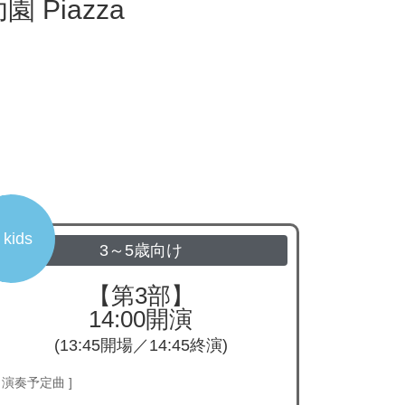
 Piazza
 kids
3～5歳向け
【第3部】
14:00開演
(13:45開場／14:45終演)
[ 演奏予定曲 ]