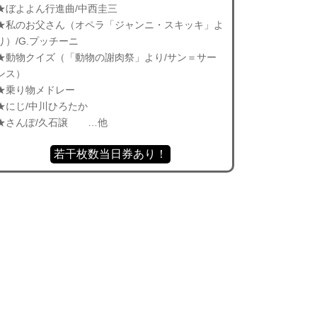
★ぼよよん行進曲/中西圭三
★私のお父さん（オペラ「ジャンニ・スキッキ」よ
り）/G.プッチーニ
★動物クイズ（「動物の謝肉祭」より/サン＝サー
ンス）
★乗り物メドレー
★にじ/中川ひろたか
★さんぽ/久石譲 …他
若干枚数当日券あり！