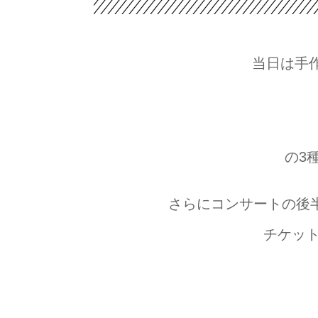
当日は手
の3
さらにコンサートの後
チケッ