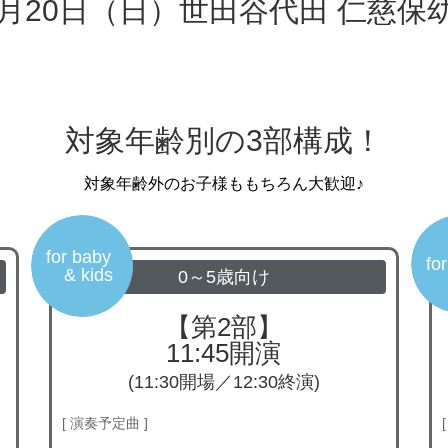
1月20日（日）世田谷代田 仁慈保幼園
対象年齢別の3部構成！
対象年齢外のお子様ももちろん大歓迎♪
for baby
for
& kids
0～5歳向け
【第2部】
11:45開演
(11:30開場／12:30終演)
[ 演奏予定曲 ]