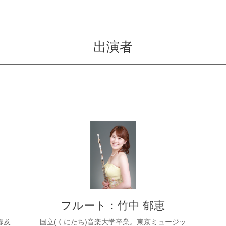
出演者
フルート：竹中 郁恵
修及
国立(くにたち)音楽大学卒業。東京ミュージッ