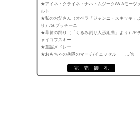
★アイネ・クライネ・ナハトムジーク/W.Aモーツ
ルト
★私のお父さん（オペラ「ジャンニ・スキッキ」
り）/G.プッチーニ
★葦笛の踊り（「くるみ割り人形組曲」より）/P.
ャイコフスキー
★童謡メドレー
★おもちゃの兵隊のマーチ/イェッセル …他
完 売 御 礼