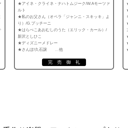
ァ
★アイネ・クライネ・ナハトムジーク/W.Aモーツァ
ルト
よ
★私のお父さん（オペラ「ジャンニ・スキッキ」よ
り）/G.プッチーニ
チ
★はらぺこあおむしのうた（エリック・カール）/
新沢としひこ
★ディズニーメドレー
★さんぽ/久石譲
…他
完 売 御 礼