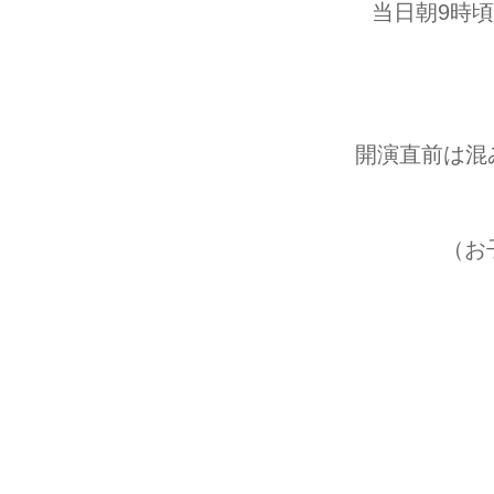
当日朝9時
開演直前は混
（お